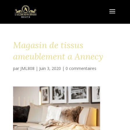
Magasin de tissus
ameublement a Annecy
par
JML808
|
Juin 3, 2020
|
0 commentaires